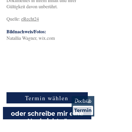
Dokumentes in ihrem Inhalt und ihrer
Gültigkeit davon unberührt.
Quelle:
eRecht24
Bildnachweis/Fotos:
Natallia Wagner, wix.com
"Vereinbare jetzt ein
kostenfreies,
telefonisches
Erstgespräch...
Termin wählen
Termin
oder schreibe mir eine
Nachricht..."