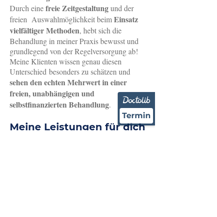
Substanzen, Umgang mit Sucht im Umfeld

freie Zeitgestaltung
Durch eine
und der
• Nicht stoffbezogene Abhängigkeiten 
Einsatz
freien Auswahlmöglichkeit beim
(Mediensucht, Kaufsucht, Spielsucht etc.)

vielfältiger Methoden
, hebt sich die
• Karriere und Rückschläge im Job, 
Behandlung in meiner Praxis bewusst und
berufliche Neuorientierung

grundlegend von der Regelversorgung ab!
• Blockaden lösen durch Meditation und 
Meine Klienten wissen genau diesen
Hypnose

Unterschied
besonders zu schätzen und
• Schwierigkeiten bei der 
sehen den echten Mehrwert in einer
Entscheidungsfindung

• Schwelende Familienkonflikte sowie 
freien, unabhängigen und
Aggression und Streit im näheren Umfeld

selbstfinanzierten Behandlung
.
• Umgang mit Krankheit, Tod und der 
Termin
Angst vor dem Sterben

Meine Leistungen für dich
• Sinnstiftung/Vermächtnis und Umgang mit 
im Überblick
der eigenen Endlichkeit

• Umgang mit psychischer Krankheit im 
Umfeld

• Selbstbewusstsein fördern und eigene 
Bedürfnisse zentralisieren

• Probleme mit Kollegen und Vorgesetzten - 
Mobbing

• Neustart! Rückkehr zu sich selbst
