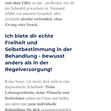
• Übererregtheit, Unfähigkeit zur 
und ohne Filter
zu mir - am Besten, wie dir
Regeneration, Überreiztheit mit aggressiven 
der Schnabel gewachsen ist. Niemand
Impulsen

erfäh
rt von unserem Gespräch, alles
• Burnout, Stress, Erschöpfung, Depression

absolut vertraulich, ohne
geschieht
• Umgang mit mehrfachen 
Zwang oder Druck
.
Belastungfaktoren

• Leistungs-/Erwartungsdruck, Umgang mit 
Ich biete dir echte
Perfektionismus

Freiheit und
• Ehe- und Partnerschaftsprobleme

• Psychisch bedingte sexuelle Dysfunktion 
Selbstbestimmung in der
bei Männern

Behandlung - bewusst
• Unausgewogenes bzw. problematisches 
anders als in der
Sexualleben

Regelversorgung!
• Sex- und Pornosucht, zwanghaftes 
Fremdgehen

• Priorisierung und Zeitmanagement

Keine Sorge, ich stecke dich nicht in eine
• Aktivierung eigener Kräfte und 
Deine
diagnostische Schublade!
Ressourcen

Lebensgeschichte,
deine Wünsche und
• Stärkung von Selbstbewusstsein, 
Bedürfnisse
stehen im Fokus und helfen
Selbstwertgefühl und Selbstliebe

ganz individuelle
uns dabei eine
• Abhängigkeit von psychoaktiven 
Behandlung für dich
zusammenz
ustellen.