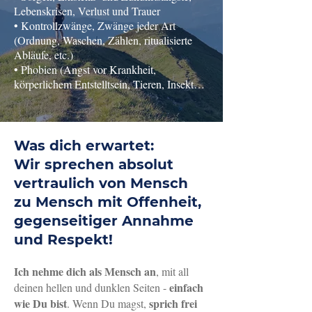
Lebenskrisen, Verlust und Trauer

• Kontrollzwänge, Zwänge jeder Art 
(Ordnung, Waschen, Zählen, ritualisierte 
Abläufe, etc.)

• Phobien (Angst vor Krankheit, 
körperlichem Entstelltsein, Tieren, Insekten 
etc.)

• Körperdysmorphe Störungen 
(ungesunder/zwanghafter Fokus auf 
Körperstellen oder Bereiche)

Was dich erwartet:
• Angst vor Zahnarztbesuch, Lampenfieber, 
Wir sprechen absolut
Flugangst, Kontrollverlust, etc.

vertraulich von Mensch
• Schlafstörungen, gestörtes Ein- oder 
Durchschlafen, Albträume, Nachtschreck, 
zu Mensch mit Offenheit,
Schlafwandeln

gegenseitiger Annahme
• Kreisende und sich aufdrängende 
und Respekt!
belastende Gedanken

• Niedergeschlagenheit und negative 
Ich nehme dich als Mensch an
, mit all
Gedankenspirale, ständiges Grübeln

einfach
deinen hellen und dunklen Seiten -
• Innere Unruhe, Anspannung und 
wie Du bist
sprich frei
Nervosität

. Wenn Du magst,